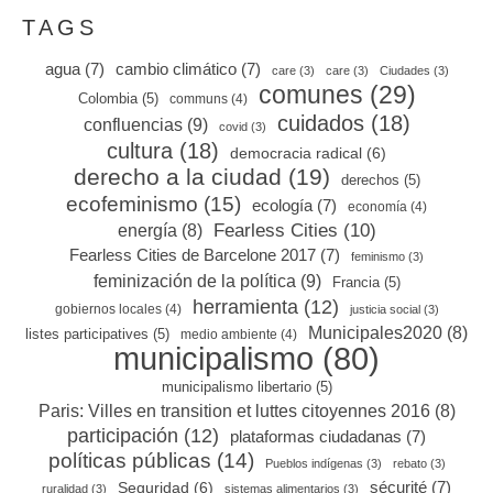
TAGS
agua
(7)
cambio climático
(7)
care
(3)
care
(3)
Ciudades
(3)
comunes
(29)
Colombia
(5)
communs
(4)
cuidados
(18)
confluencias
(9)
covid
(3)
cultura
(18)
democracia radical
(6)
derecho a la ciudad
(19)
derechos
(5)
ecofeminismo
(15)
ecología
(7)
economía
(4)
Fearless Cities
(10)
energía
(8)
Fearless Cities de Barcelone 2017
(7)
feminismo
(3)
feminización de la política
(9)
Francia
(5)
herramienta
(12)
gobiernos locales
(4)
justicia social
(3)
Municipales2020
(8)
listes participatives
(5)
medio ambiente
(4)
municipalismo
(80)
municipalismo libertario
(5)
Paris: Villes en transition et luttes citoyennes 2016
(8)
participación
(12)
plataformas ciudadanas
(7)
políticas públicas
(14)
Pueblos indígenas
(3)
rebato
(3)
sécurité
(7)
Seguridad
(6)
ruralidad
(3)
sistemas alimentarios
(3)