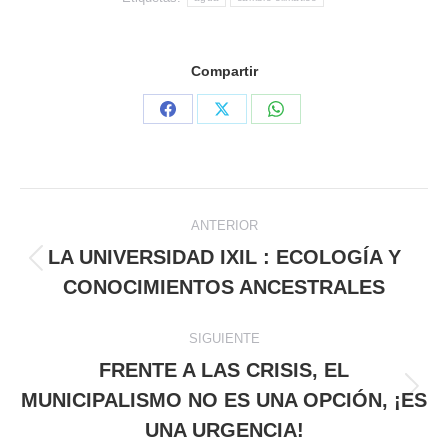
Compartir
Share
Share
Share
on
on
on
Facebook
X
WhatsApp
NAVEGACIÓN
ANTERIOR
ENTRE
LA UNIVERSIDAD IXIL : ECOLOGÍA Y
Publicación
CONOCIMIENTOS ANCESTRALES
PUBLICACIONES
anterior:
SIGUIENTE
FRENTE A LAS CRISIS, EL
MUNICIPALISMO NO ES UNA OPCIÓN, ¡ES
Publicación
siguiente:
UNA URGENCIA!