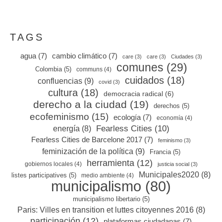
TAGS
agua
(7)
cambio climático
(7)
care
(3)
care
(3)
Ciudades
(3)
comunes
(29)
Colombia
(5)
communs
(4)
cuidados
(18)
confluencias
(9)
covid
(3)
cultura
(18)
democracia radical
(6)
derecho a la ciudad
(19)
derechos
(5)
ecofeminismo
(15)
ecología
(7)
economía
(4)
Fearless Cities
(10)
energía
(8)
Fearless Cities de Barcelone 2017
(7)
feminismo
(3)
feminización de la política
(9)
Francia
(5)
herramienta
(12)
gobiernos locales
(4)
justicia social
(3)
Municipales2020
(8)
listes participatives
(5)
medio ambiente
(4)
municipalismo
(80)
municipalismo libertario
(5)
Paris: Villes en transition et luttes citoyennes 2016
(8)
participación
(12)
plataformas ciudadanas
(7)