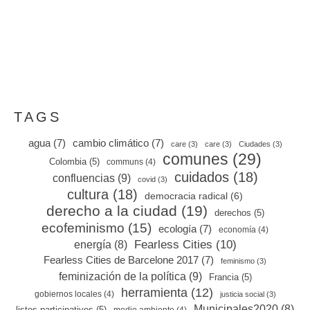
vigentes para entender el rol del ciudadano en la
decisión pública en Francia.…
TAGS
agua
(7)
cambio climático
(7)
care
(3)
care
(3)
Ciudades
(3)
comunes
(29)
Colombia
(5)
communs
(4)
cuidados
(18)
confluencias
(9)
covid
(3)
cultura
(18)
democracia radical
(6)
derecho a la ciudad
(19)
derechos
(5)
ecofeminismo
(15)
ecología
(7)
economía
(4)
Fearless Cities
(10)
energía
(8)
Fearless Cities de Barcelone 2017
(7)
feminismo
(3)
feminización de la política
(9)
Francia
(5)
herramienta
(12)
gobiernos locales
(4)
justicia social
(3)
Municipales2020
(8)
listes participatives
(5)