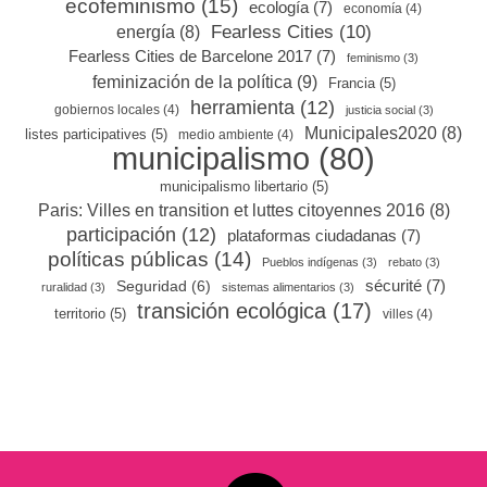
ecofeminismo
(15)
ecología
(7)
economía
(4)
Fearless Cities
(10)
energía
(8)
Fearless Cities de Barcelone 2017
(7)
feminismo
(3)
feminización de la política
(9)
Francia
(5)
herramienta
(12)
gobiernos locales
(4)
justicia social
(3)
Municipales2020
(8)
listes participatives
(5)
medio ambiente
(4)
municipalismo
(80)
municipalismo libertario
(5)
Paris: Villes en transition et luttes citoyennes 2016
(8)
participación
(12)
plataformas ciudadanas
(7)
políticas públicas
(14)
Pueblos indígenas
(3)
rebato
(3)
sécurité
(7)
Seguridad
(6)
ruralidad
(3)
sistemas alimentarios
(3)
transición ecológica
(17)
territorio
(5)
villes
(4)