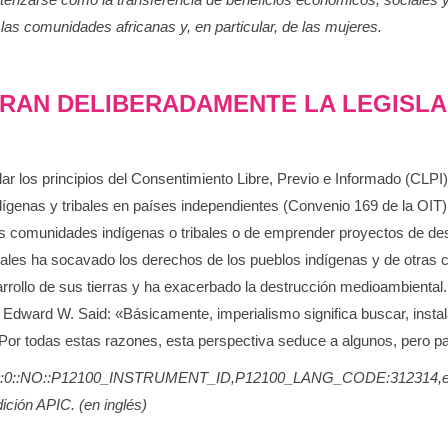
s comunidades africanas y, en particular, de las mujeres.
RAN DELIBERADAMENTE LA LEGISLA
ular los principios del Consentimiento Libre, Previo e Informado (CLP
dígenas y tribales en países independientes (Convenio 169 de la OIT).
s comunidades indígenas o tribales o de emprender proyectos de desar
rales ha socavado los derechos de los pueblos indígenas y de otras
arrollo de sus tierras y ha exacerbado la destrucción medioambiental
ne Edward W. Said: «Básicamente, imperialismo significa buscar, inst
e. Por todas estas razones, esta perspectiva seduce a algunos, pero pa
:12100:0::NO::P12100_INSTRUMENT_ID,P12100_LANG_CODE:312314,es
ición APIC. (en inglés)