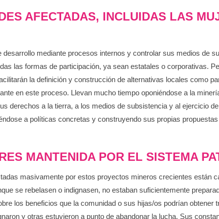
ES AFECTADAS, INCLUIDAS LAS MUJ
esarrollo mediante procesos internos y controlar sus medios de subs
as las formas de participación, ya sean estatales o corporativas. Per
cilitarán la definición y construcción de alternativas locales como p
ante en este proceso. Llevan mucho tiempo oponiéndose a la minería
us derechos a la tierra, a los medios de subsistencia y al ejercicio 
iéndose a políticas concretas y construyendo sus propias propuestas 
JERES MANTENIDA POR EL SISTEMA PA
ectadas masivamente por estos proyectos mineros crecientes están c
unque se rebelasen o indignasen, no estaban suficientemente prepara
re los beneficios que la comunidad o sus hijas/os podrían obtener t
aron y otras estuvieron a punto de abandonar la lucha. Sus constant