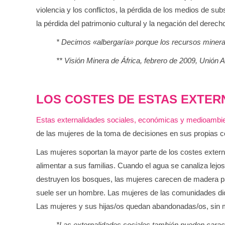
violencia y los conflictos, la pérdida de los medios de s
la pérdida del patrimonio cultural y la negación del derec
* Decimos «albergaría» porque los recursos mineral
** Visión Minera de África, febrero de 2009, Unión A
LOS COSTES DE ESTAS EXTER
Estas externalidades sociales, económicas y medioambienta
de las mujeres de la toma de decisiones en sus propias 
Las mujeres soportan la mayor parte de los costes externa
alimentar a sus familias. Cuando el agua se canaliza lej
destruyen los bosques, las mujeres carecen de madera pa
suele ser un hombre. Las mujeres de las comunidades di
Las mujeres y sus hijas/os quedan abandonadas/os, sin 
*Las externalidades sociales también pueden caract