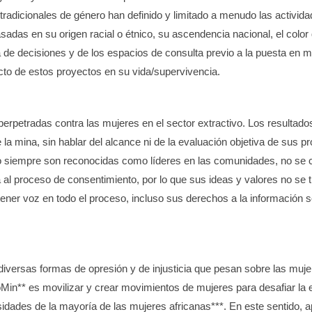
es tradicionales de género han definido y limitado a menudo las activi
adas en su origen racial o étnico, su ascendencia nacional, el color 
de decisiones y de los espacios de consulta previo a la puesta en 
cto de estos proyectos en su vida/supervivencia.
 perpetradas contra las mujeres en el sector extractivo. Los resultad
a mina, sin hablar del alcance ni de la evaluación objetiva de sus p
 siempre son reconocidas como líderes en las comunidades, no se co
ia al proceso de consentimiento, por lo que sus ideas y valores no se
ner voz en todo el proceso, incluso sus derechos a la información s
s diversas formas de opresión y de injusticia que pesan sobre las mu
Min** es movilizar y crear movimientos de mujeres para desafiar la e
cesidades de la mayoría de las mujeres africanas***. En este sentid