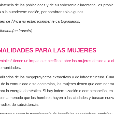
ubsistencia de las poblaciones y de su soberanía alimentaria, los prob
ho a la autodeterminación, por nombrar sólo algunos.
es de África no están totalmente cartografiados.
fricana.(en francés)
NALIDADES PARA LAS MUJERES
les* tienen un impacto específico sobre las mujeres debido a la divis
comunidades.
lizados de los megaproyectos extractivos y de infraestructura. Cuand
os de la comunidad o se contamina, las mujeres tienen que caminar m
ra la energía doméstica. Si hay indemnización o compensación, en ra
cen a menudo que los hombres huyen a las ciudades y buscan nuevas
medios de subsistencia.
erizarse como la transferencia de beneficios económicos, sociales 