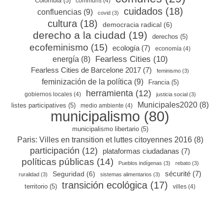
Colombia
(5)
communs
(4)
cuidados
(18)
confluencias
(9)
covid
(3)
cultura
(18)
democracia radical
(6)
derecho a la ciudad
(19)
derechos
(5)
ecofeminismo
(15)
ecología
(7)
economía
(4)
Fearless Cities
(10)
energía
(8)
Fearless Cities de Barcelone 2017
(7)
feminismo
(3)
feminización de la política
(9)
Francia
(5)
herramienta
(12)
gobiernos locales
(4)
justicia social
(3)
Municipales2020
(8)
listes participatives
(5)
medio ambiente
(4)
municipalismo
(80)
municipalismo libertario
(5)
Paris: Villes en transition et luttes citoyennes 2016
(8)
participación
(12)
plataformas ciudadanas
(7)
políticas públicas
(14)
Pueblos indígenas
(3)
rebato
(3)
sécurité
(7)
Seguridad
(6)
ruralidad
(3)
sistemas alimentarios
(3)
transición ecológica
(17)
territorio
(5)
villes
(4)