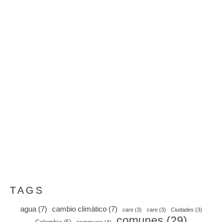
EL PODER PARA LAS MUJERES
Propuestas
30 agosto, 2024
Artículo de Georgine Kengne Djeutane, autora y
economista camerunesa con formación en resolución
de conflictos, género y derechos humanos. Trabaja
con WoMin para mejorar el acceso de las mujeres a
los recursos y los medios…
TAGS
agua
(7)
cambio climático
(7)
care
(3)
care
(3)
Ciudades
(3)
comunes
(29)