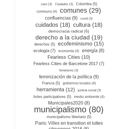
Colombia
(5)
care
(3)
Ciudades
(3)
comunes
(29)
communs
(4)
confluencias
(9)
covid
(3)
cuidados
(18)
cultura
(18)
democracia radical
(6)
derecho a la ciudad
(19)
ecofeminismo
(15)
derechos
(5)
ecología
(7)
energía
(8)
economía
(4)
Fearless Cities
(10)
Fearless Cities de Barcelone 2017
(7)
feminismo
(3)
feminización de la política
(9)
Francia
(5)
gobiernos locales
(4)
herramienta
(12)
justicia social
(3)
listes participatives
(5)
medio ambiente
(4)
Municipales2020
(8)
municipalismo
(80)
municipalismo libertario
(5)
Paris: Villes en transition et luttes
citoyennes 2016
(8)