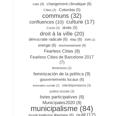
changement climatique
(6)
care
(4)
Colombia
(5)
Cities
(3)
communs
(32)
culture
(17)
confluences
(10)
droits
(5)
Curso
(3)
droit à la ville
(20)
démocratie radicale
(6)
eau
(6)
EMN
(2)
energie
(6)
environnement
(4)
Fearless Cities
(8)
Fearless Cities de Barcelone 2017
(7)
feminismo
(3)
feminización de la política
(9)
gouvernements locaux
(6)
interdépendance
(3)
innovation sociale
(2)
justice sociale
(3)
listes participatives
(8)
Municipales2020
(8)
municipalisme
(84)
outil
(12)
municipalisme libertaire
(6)