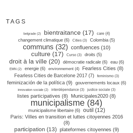
TAGS
bientraitance
(17)
care
(4)
belgrade
(2)
changement climatique
(6)
Colombia
(5)
Cities
(3)
communs
(32)
confluences
(10)
culture
(17)
droits
(5)
Curso
(3)
droit à la ville
(20)
démocratie radicale
(6)
eau
(6)
Fearless Cities
(8)
energie
(6)
environnement
(4)
EMN
(2)
Fearless Cities de Barcelone 2017
(7)
feminismo
(3)
feminización de la política
(9)
gouvernements locaux
(6)
interdépendance
(3)
justice sociale
(3)
innovation sociale
(2)
listes participatives
(8)
Municipales2020
(8)
municipalisme
(84)
outil
(12)
municipalisme libertaire
(6)
Paris: Villes en transition et luttes citoyennes 2016
(8)
participation
(13)
plateformes citoyennes
(9)