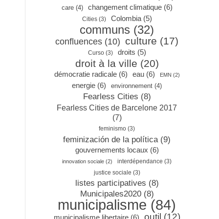
changement climatique
(6)
care
(4)
Colombia
(5)
Cities
(3)
communs
(32)
culture
(17)
confluences
(10)
droits
(5)
Curso
(3)
droit à la ville
(20)
démocratie radicale
(6)
eau
(6)
EMN
(2)
energie
(6)
environnement
(4)
Fearless Cities
(8)
Fearless Cities de Barcelone 2017
(7)
feminismo
(3)
feminización de la política
(9)
gouvernements locaux
(6)
interdépendance
(3)
innovation sociale
(2)
justice sociale
(3)
listes participatives
(8)
Municipales2020
(8)
municipalisme
(84)
outil
(12)
municipalisme libertaire
(6)