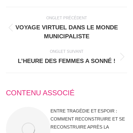
Facebook
X
WhatsApp
NAVIGATION
ONGLET PRÉCÉDENT
DE
VOYAGE VIRTUEL DANS LE MONDE
Onglet
MUNICIPALISTE
COMMENTAIRE
précédent
ONGLET SUIVANT
L’HEURE DES FEMMES A SONNÉ !
Onglet
suivant
CONTENU ASSOCIÉ
ENTRE TRAGÉDIE ET ESPOIR :
COMMENT RECONSTRUIRE ET SE
RECONSTRUIRE APRÈS LA