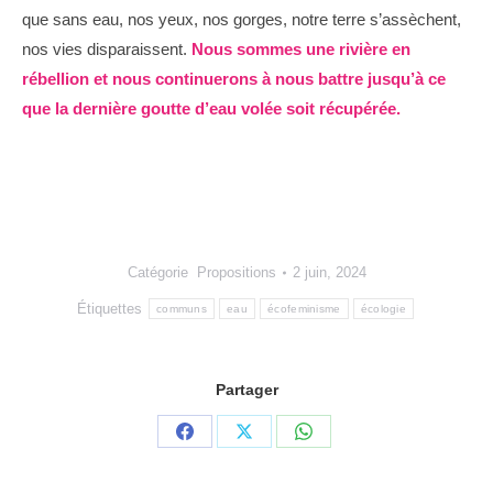
que sans eau, nos yeux, nos gorges, notre terre s’assèchent,
nos vies disparaissent.
Nous sommes une rivière en
rébellion et nous continuerons à nous battre jusqu’à ce
que la dernière goutte d’eau volée soit récupérée.
Catégorie
Propositions
2 juin, 2024
Étiquettes
communs
eau
écofeminisme
écologie
Partager
Share
Share
Share
on
on
on