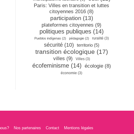
Paris: Villes en transition et luttes
citoyennes 2016
(8)
participation
(13)
plateformes citoyennes
(9)
politiques publiques
(14)
ruralité
(3)
Pueblos indígenas
(2)
pédagogie
(2)
sécurité
(10)
territorio
(5)
transition écologique
(17)
villes
(9)
Villes
(3)
écofeminisme
(14)
écologie
(8)
économie
(3)
nous?
Nos partenaires
Contact
Mentions légales