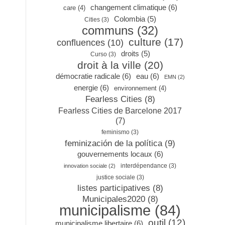
changement climatique
(6)
care
(4)
Colombia
(5)
Cities
(3)
communs
(32)
culture
(17)
confluences
(10)
droits
(5)
Curso
(3)
droit à la ville
(20)
démocratie radicale
(6)
eau
(6)
EMN
(2)
energie
(6)
environnement
(4)
Fearless Cities
(8)
Fearless Cities de Barcelone 2017
(7)
feminismo
(3)
feminización de la política
(9)
gouvernements locaux
(6)
interdépendance
(3)
innovation sociale
(2)
justice sociale
(3)
listes participatives
(8)
Municipales2020
(8)
municipalisme
(84)
outil
(12)
municipalisme libertaire
(6)