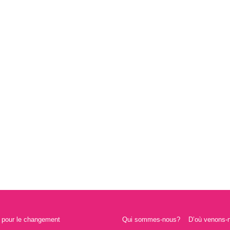
s pour le changement
Qui sommes-nous?
D’où venons-