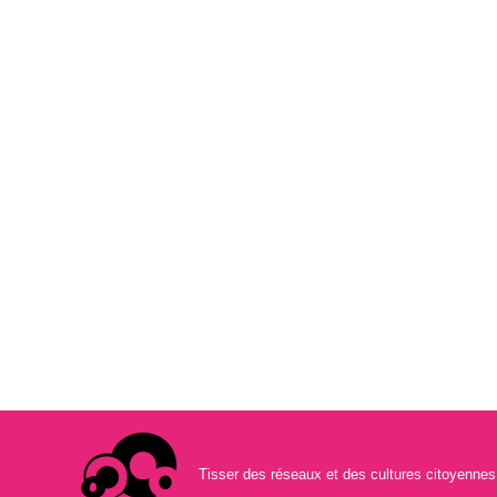
organisations organisatrices de l’évènement nous
livre les premières conclusions post Fearless…
Commonspolis: De quelle façon…
Tisser des réseaux et des cultures citoyenne